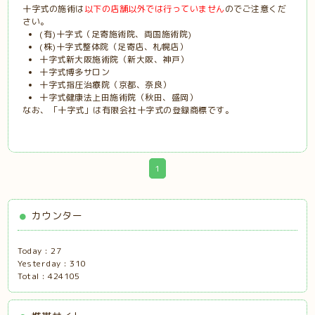
十字式の施術は
以下の店舗以外では行っていません
のでご注意くだ
さい。
(有)十字式（足寄施術院、両国施術院)
(株)十字式整体院（足寄店、札幌店）
十字式新大阪施術院（新大阪、神戸）
十字式博多サロン
十字式指圧治療院（京都、奈良）
十字式健康法上田施術院（秋田、盛岡）
なお、「十字式」は有限会社十字式の登録商標です。
1
カウンター
Today :
27
Yesterday :
310
Total :
424105