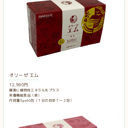
オリーゼ エム
12,960円
酵素に植物性ミネラルをプラス
栄養機能食品（鉄）
内容量3g×60包（１日の目安１〜２包）