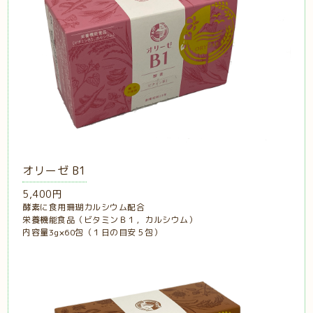
オリーゼ B1
5,400円
酵素に食用珊瑚カルシウム配合
栄養機能食品（ビタミンＢ１，カルシウム）
内容量3g×60包（１日の目安５包）