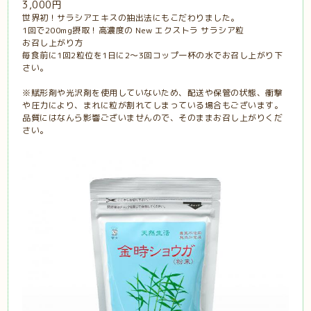
3,000円
世界初！サラシアエキスの抽出法にもこだわりました。
1回で200mg摂取！高濃度の New エクストラ サラシア粒
お召し上がり方
毎食前に1回2粒位を1日に2～3回コップ一杯の水でお召し上がり下
さい。
※賦形剤や光沢剤を使用していないため、配送や保管の状態、衝撃
や圧力により、まれに粒が割れてしまっている場合もございます。
品質にはなんら影響ございませんので、そのままお召し上がりくだ
さい。