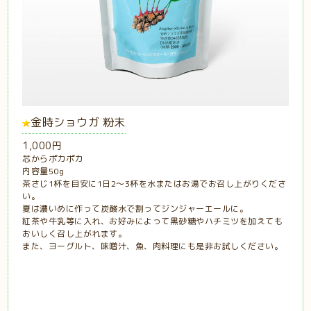
金時ショウガ 粉末
1,000円
芯からポカポカ
内容量50g
茶さじ1杯を目安に1日2〜3杯を水またはお湯でお召し上がりくださ
い。
夏は濃いめに作って炭酸水で割ってジンジャーエールに。
紅茶や牛乳等に入れ、お好みによって黒砂糖やハチミツを加えても
おいしく召し上がれます。
また、ヨーグルト、味噌汁、魚、肉料理にも是非お試しください。